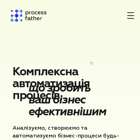
Комплексна
автоматизація
що зробить
процесів,
ваш бізнес
ефективнішим
Аналізуємо, створюємо та
автоматизуємо бізнес-процеси будь-