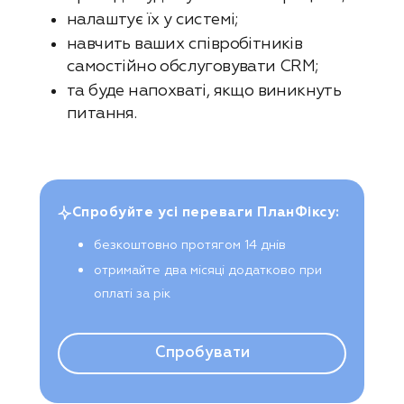
налаштує їх у системі;
навчить ваших співробітників
самостійно обслуговувати CRM;
та буде напохваті, якщо виникнуть
питання.
Спробуйте усі переваги ПланФіксу:
безкоштовно протягом 14 днів
отримайте два місяці додатково при
оплаті за рік
Спробувати