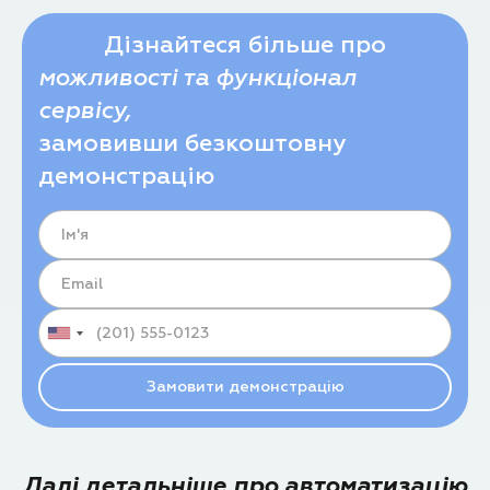
Дізнайтеся більше про
можливості та функціонал
сервісу,
замовивши безкоштовну
демонстрацію
Далі детальніше про автоматизацію