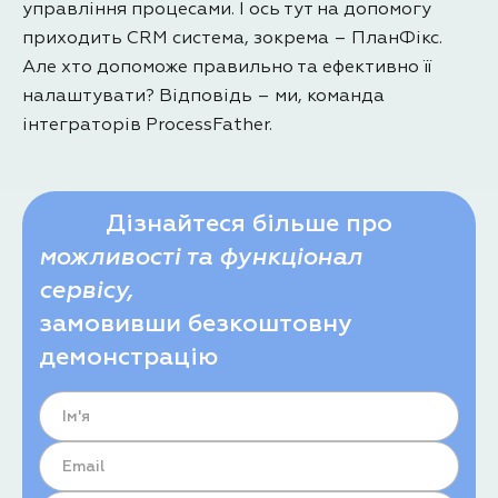
управління процесами. І ось тут на допомогу
приходить CRM система, зокрема – ПланФікс.
Але хто допоможе правильно та ефективно її
налаштувати? Відповідь – ми, команда
інтеграторів ProcessFather.
Дізнайтеся більше про
можливості та функціонал
сервісу,
замовивши безкоштовну
демонстрацію