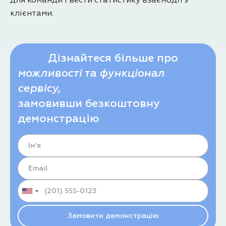
для команди і вести статистику взаємодії з
клієнтами.
Дізнайтеся більше про
можливості та функціонал
сервісу,
замовивши безкоштовну
демонстрацію