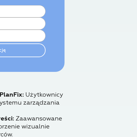
PlanFix:
Użytkownicy
 systemu zarządzania
eści:
Zaawansowane
rzenie wizualnie
rców.