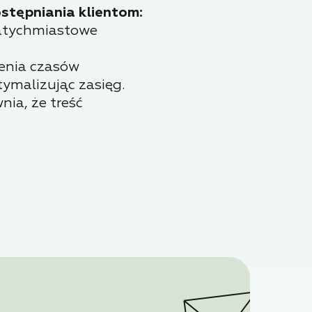
stępniania klientom:
 natychmiastowe
ienia czasów
ymalizując zasięg.
nia, że treść