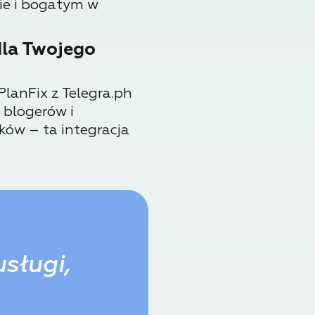
nie i bogatym w
dla Twojego
PlanFix z Telegra.ph
 blogerów i
ków – ta integracja
usługi,