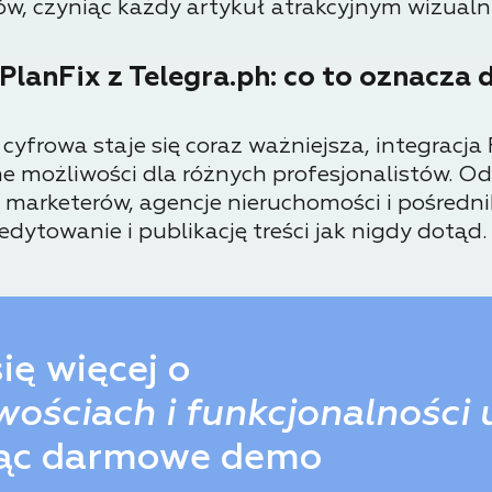
ków, czyniąc każdy artykuł atrakcyjnym wizual
PlanFix z Telegra.ph: co to oznacza 
 cyfrowa staje się coraz ważniejsza, integracja 
e możliwości dla różnych profesjonalistów. Od
marketerów, agencje nieruchomości i pośredni
edytowanie i publikację treści jak nigdy dotąd.
ię więcej o
ościach i funkcjonalności 
ąc darmowe demo