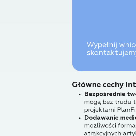
Wypełnij wnio
skontaktujemy
Główne cechy int
Bezpośrednie two
mogą bez trudu tw
projektami PlanFi
Dodawanie mediów
możliwości forma
atrakcyjnych art