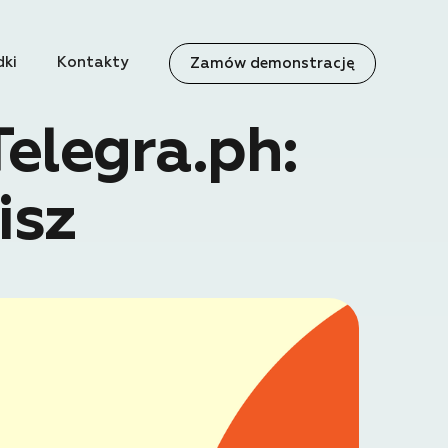
dki
Kontakty
Zamów demonstrację
Telegra.ph:
isz