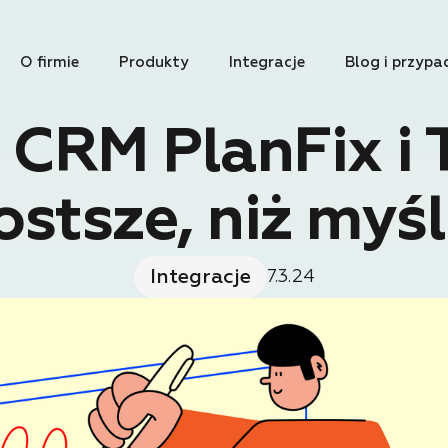
O firmie
Produkty
Integracje
Blog i przypa
 CRM PlanFix i 
ostsze, niż myśl
Integracje
7.3.24